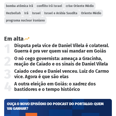
bomba atômica Irã
conflito Irã Israel
crise Oriente Médio
Hezbollah
Irã
Israel
Israel e Arábia Saudita
Oriente Médio
programa nuclear iraniano
Em alta
1
Disputa pela vice de Daniel Vilela é colateral.
Guerra é pra ver quem vai mandar em Goiás
2
O nó cego governista: ameaça a Gracinha,
reação de Caiado e os sinais de Daniel Vilela
3
Caiado cedeu e Daniel venceu. Luiz do Carmo
vice. Agora é que são elas
4
A outra eleição em Goiás: o xadrez dos
bastidores e o tempo histórico
OUÇA O NOVO EPISÓDIO DO PODCAST DO PORTALGO: QUEM
VAI GANHAR?