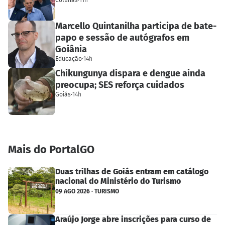
Colunas
·
11h
Marcello Quintanilha participa de bate-
papo e sessão de autógrafos em
Goiânia
Educação
·
14h
Chikungunya dispara e dengue ainda
preocupa; SES reforça cuidados
Goiás
·
14h
Mais do PortalGO
Duas trilhas de Goiás entram em catálogo
nacional do Ministério do Turismo
09 AGO 2026 · TURISMO
Araújo Jorge abre inscrições para curso de