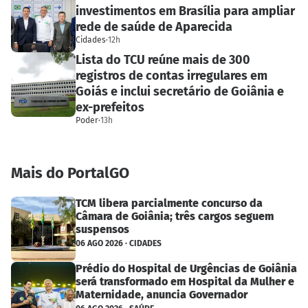
investimentos em Brasília para ampliar
rede de saúde de Aparecida
Cidades
·
12h
Lista do TCU reúne mais de 300
registros de contas irregulares em
Goiás e inclui secretário de Goiânia e
ex-prefeitos
Poder
·
13h
Mais do PortalGO
TCM libera parcialmente concurso da
Câmara de Goiânia; três cargos seguem
suspensos
06 AGO 2026 · CIDADES
Prédio do Hospital de Urgências de Goiânia
será transformado em Hospital da Mulher e
Maternidade, anuncia Governador