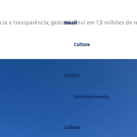
a e transparência; gasto diminui em 7,8 milhões de re
Brasil
Cultura
Justiça
Entretenimento
Cultura