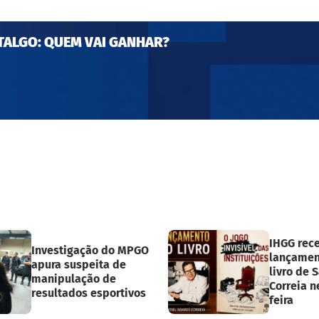
TALGO: QUEM VAI GANHAR?
IHGG rec
Investigação do MPGO
lançamen
apura suspeita de
livro de S
manipulação de
Correia n
resultados esportivos
feira