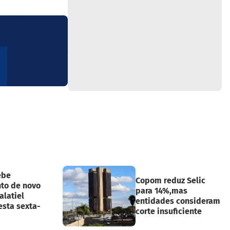
ebe
Copom reduz Selic
to de novo
para 14%,mas
alatiel
entidades consideram
esta sexta-
corte insuficiente