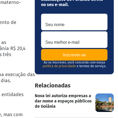
 materno-
no seu e-mail.
Seu nome
mento de
Seu melhor e-mail
 as
ânia R$ 20,4
 três
Ao se inscrever, você concorda com nossa
política de privacidade
e termos de serviço.
 na execução das
dias.
Relacionadas
s entidades
Nova lei autoriza empresas a
dar nome a espaços públicos
de Goiânia
e, mas com