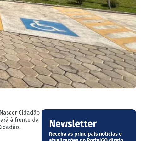
e Nascer Cidadão
ará à frente da
Newsletter
Cidadão.
Receba as principais notícias e
atualizações do PortalGO direto