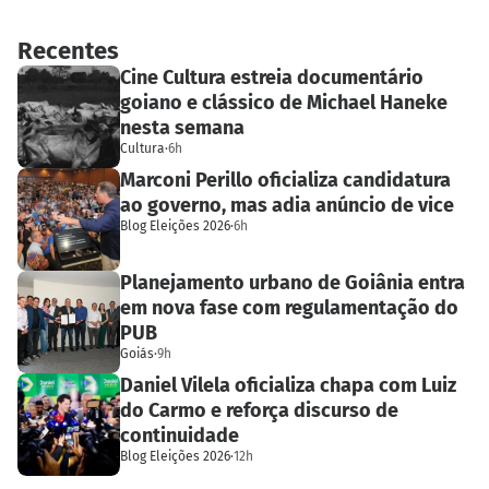
Recentes
Cine Cultura estreia documentário
goiano e clássico de Michael Haneke
nesta semana
Cultura
·
6h
Marconi Perillo oficializa candidatura
ao governo, mas adia anúncio de vice
Blog Eleições 2026
·
6h
Planejamento urbano de Goiânia entra
em nova fase com regulamentação do
PUB
Goiás
·
9h
Daniel Vilela oficializa chapa com Luiz
do Carmo e reforça discurso de
continuidade
Blog Eleições 2026
·
12h