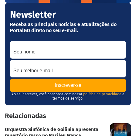
Newsletter
Receba as principais notícias e atualizações do
PortalGO direto no seu e-mail.
Seu nome
Seu melhor e-mail
Ao se inscrever, você concorda com nossa
política de privacidade
e
termos de serviço.
Relacionadas
Orquestra Sinfônica de Goiânia apresenta
repertório russo no Basileu França