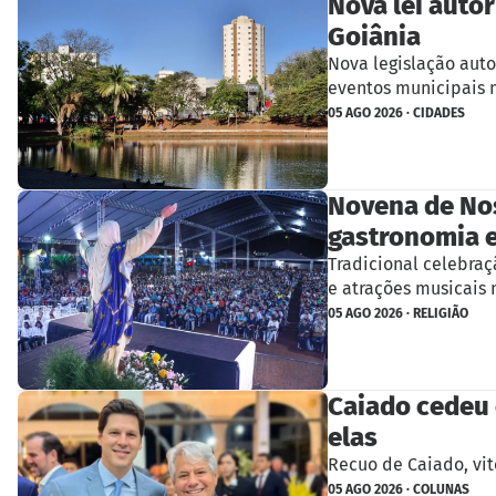
Nova lei auto
Goiânia
Nova legislação aut
eventos municipais 
05 AGO 2026 · CIDADES
Novena de Nos
gastronomia 
Tradicional celebraç
e atrações musicais n
05 AGO 2026 · RELIGIÃO
Caiado cedeu 
elas
Recuo de Caiado, vit
05 AGO 2026 · COLUNAS