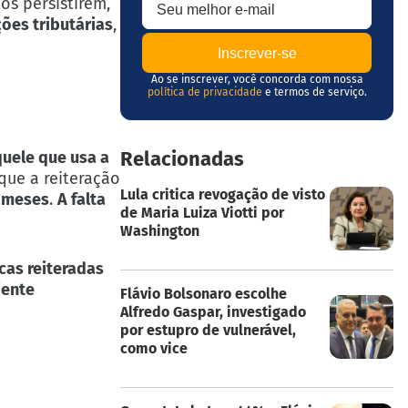
os persistirem,
ões tributárias
,
Ao se inscrever, você concorda com nossa
política de privacidade
e termos de serviço.
Relacionadas
uele que usa a
 que a reiteração
Lula critica revogação de visto
2 meses
.
A falta
de Maria Luiza Viotti por
Washington
cas reiteradas
iente
Flávio Bolsonaro escolhe
Alfredo Gaspar, investigado
por estupro de vulnerável,
como vice