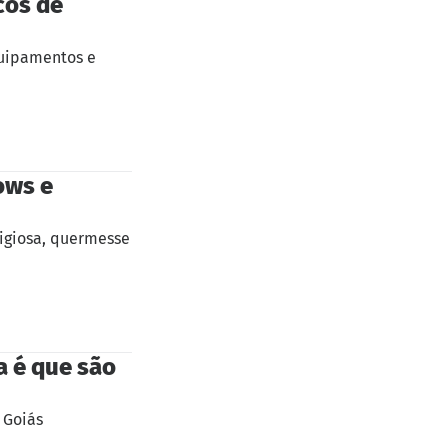
cos de
quipamentos e
ows e
ligiosa, quermesse
a é que são
 Goiás