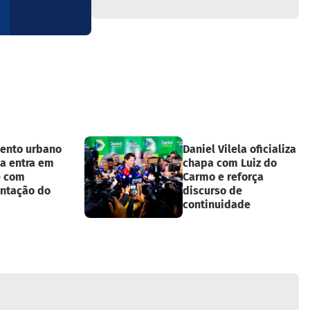
ento urbano
Daniel Vilela oficializa
ia entra em
chapa com Luiz do
e com
Carmo e reforça
ntação do
discurso de
continuidade