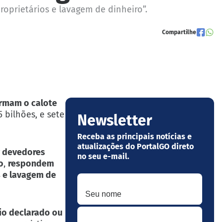
roprietários e lavagem de dinheiro”.
Compartilhe
rmam o calote
5 bilhões, e sete
Newsletter
Receba as principais notícias e
atualizações do PortalGO direto
 devedores
no seu e-mail.
o
,
respondem
s e lavagem de
Seu nome
Seu melhor e-mail
io declarado ou