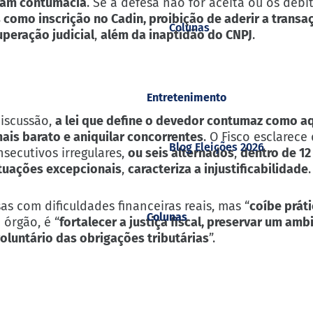
icam contumácia
. Se a defesa não for aceita ou os débit
como inscrição no Cadin, proibição de aderir a transaç
Colunas
uperação judicial
,
além da inaptidão do CNPJ
.
Entretenimento
iscussão,
a lei que define o devedor contumaz como aq
mais barato e aniquilar concorrentes
. O Fisco esclarece
Blog Eleições 2026
secutivos irregulares,
ou seis alternados
,
dentro de 1
ituações excepcionais
,
caracteriza a injustificabilidade
.
s com dificuldades financeiras reais, mas “
coíbe práti
Colunas
 órgão, é “
fortalecer a justiça fiscal, preservar um amb
oluntário das obrigações tributárias
”.