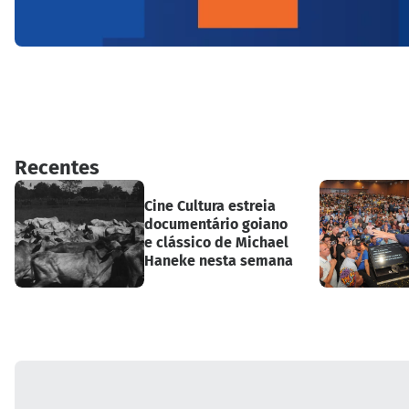
Recentes
Cine Cultura estreia
documentário goiano
e clássico de Michael
Haneke nesta semana