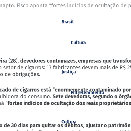
napto. Fisco aponta “fortes indícios de ocultação de p
Brasil
Cultura
eira
(
28
),
devedores contumazes, empresas que transfo
 o setor de cigarros: 13 fabricantes devem mais de R$ 2
Justiça
ão de obrigações.
cado de cigarros está
“
enormemente contaminado por
Entretenimento
inibidora do consumo.
Sete devedoras, segundo o órgã
há “
fortes indícios de ocultação dos reais proprietário
Cultura
 de 30 dias para quitar os débitos
,
ajustar o patrimôn