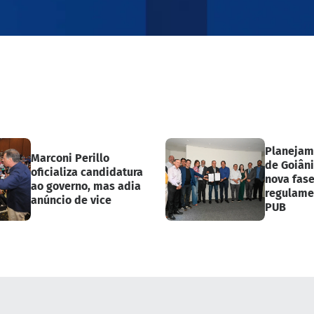
Planejam
Marconi Perillo
de Goiân
oficializa candidatura
nova fas
ao governo, mas adia
regulame
anúncio de vice
PUB