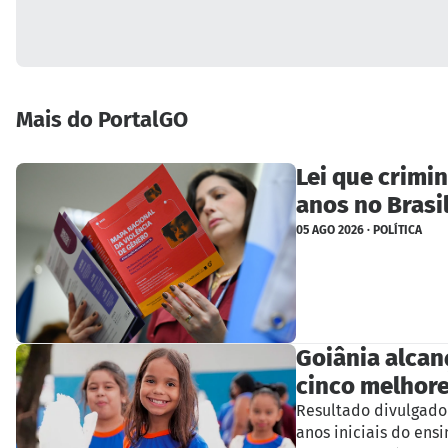
Mais do PortalGO
Lei que crimin
anos no Brasi
05 AGO 2026 · POLÍTICA
Goiânia alcanç
cinco melhore
Resultado divulgado 
anos iniciais do ens