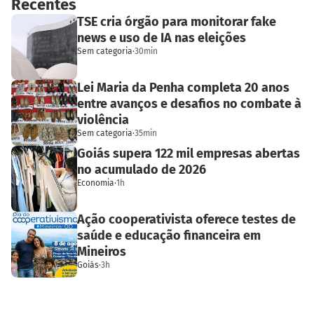
Recentes
TSE cria órgão para monitorar fake
news e uso de IA nas eleições
Sem categoria
·
30min
Lei Maria da Penha completa 20 anos
entre avanços e desafios no combate à
violência
Sem categoria
·
35min
Goiás supera 122 mil empresas abertas
no acumulado de 2026
Economia
·
1h
Ação cooperativista oferece testes de
saúde e educação financeira em
Mineiros
Goiás
·
3h