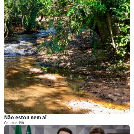
Não estou nem aí
Colunas
·
19h