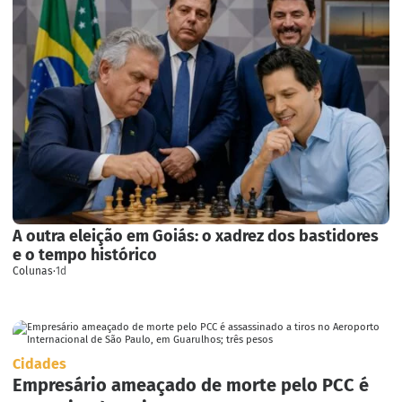
A outra eleição em Goiás: o xadrez dos bastidores
e o tempo histórico
Colunas
·
1d
Cidades
Empresário ameaçado de morte pelo PCC é