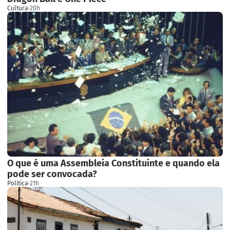
Cultura
·
20h
O que é uma Assembleia Constituinte e quando ela
pode ser convocada?
Política
·
21h