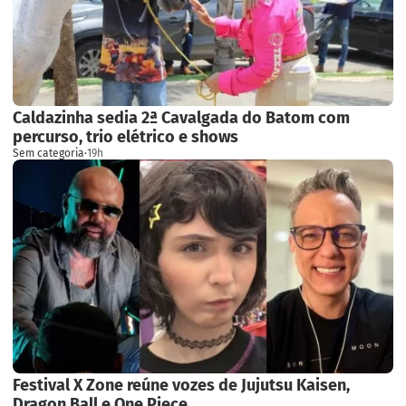
Caldazinha sedia 2ª Cavalgada do Batom com
percurso, trio elétrico e shows
Sem categoria
·
19h
Festival X Zone reúne vozes de Jujutsu Kaisen,
Dragon Ball e One Piece