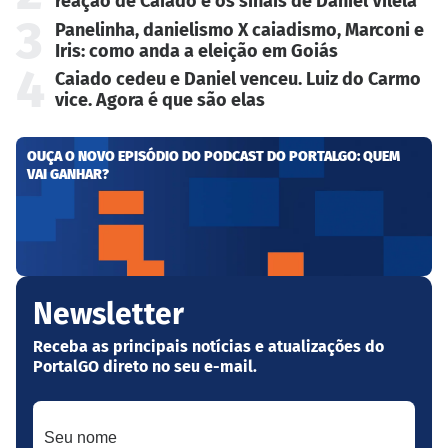
reação de Caiado e os sinais de Daniel Vilela
3
Panelinha, danielismo X caiadismo, Marconi e
Iris: como anda a eleição em Goiás
4
Caiado cedeu e Daniel venceu. Luiz do Carmo
vice. Agora é que são elas
OUÇA O NOVO EPISÓDIO DO PODCAST DO PORTALGO: QUEM
VAI GANHAR?
Newsletter
Receba as principais notícias e atualizações do
PortalGO direto no seu e-mail.
Seu nome