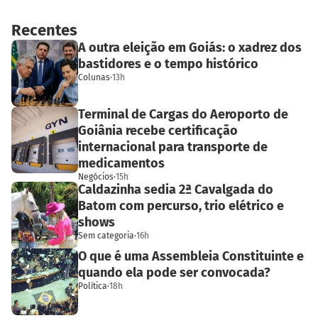
Recentes
A outra eleição em Goiás: o xadrez dos
bastidores e o tempo histórico
Colunas
·
13h
Terminal de Cargas do Aeroporto de
Goiânia recebe certificação
internacional para transporte de
medicamentos
Negócios
·
15h
Caldazinha sedia 2ª Cavalgada do
Batom com percurso, trio elétrico e
shows
Sem categoria
·
16h
O que é uma Assembleia Constituinte e
quando ela pode ser convocada?
Política
·
18h