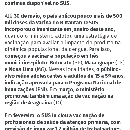
continua disponível no SUS
.
Até
30 de maio
,
o país aplicou pouco mais de 500
mil doses da vacina do Butantan. O SUS
incorporou o imunizante em janeiro deste ano
,
quando o ministério adotou uma estratégia de
vacinação para avaliar o impacto do produto na
dinâmica populacional da dengue. Para isso,
começou a vacinar a população em três
municípios-piloto: Botucatu
(SP),
Maranguape
(CE)
e
Nova Lima
(MG). Nessas localidades,
o público-
alvo reúne adolescentes e adultos de 15 a 59 anos
,
indicação aprovada para o Programa Nacional de
Imunizações
(PNI). Em
março
,
o ministério
promoveu também uma ação de vacinação na
região de Araguaína
(TO).
Em
fevereiro
,
o SUS iniciou a vacinação de
profissionais de saúde da atenção primária
,
com
previsão de imunizar 1,2 milhão de trabalhadores