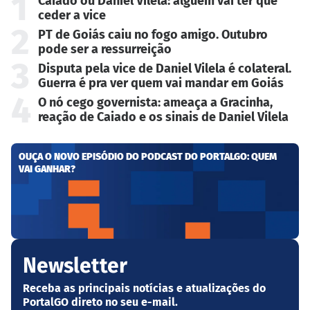
1
Caiado ou Daniel Vilela: alguém vai ter que
ceder a vice
2
PT de Goiás caiu no fogo amigo. Outubro
pode ser a ressurreição
3
Disputa pela vice de Daniel Vilela é colateral.
Guerra é pra ver quem vai mandar em Goiás
4
O nó cego governista: ameaça a Gracinha,
reação de Caiado e os sinais de Daniel Vilela
OUÇA O NOVO EPISÓDIO DO PODCAST DO PORTALGO: QUEM
VAI GANHAR?
Newsletter
Receba as principais notícias e atualizações do
PortalGO direto no seu e-mail.