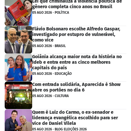
Lei que criminaliza a violência política de
gênero completa cinco anos no Brasil
05 AGO 2026 · POLÍTICA
Flávio Bolsonaro escolhe Alfredo Gaspar,
investigado por estupro de vulnerável,
como vice
05 AGO 2026 · BRASIL
Goiânia alcança maior nota da história no
Ideb e entra entre as cinco melhores
capitais do país
05 AGO 2026 · EDUCAÇÃO
Com entrada solidária, Aparecida é Show
abre os portões no dia 6
05 AGO 2026 · CULTURA
Quem é Luiz do Carmo, o ex-senador e
liderança evangélica escolhido para ser
vice de Daniel Vilela
05 AGO 2026 · BLOG ELEIÇÕES 2026