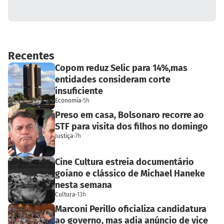
Recentes
Copom reduz Selic para 14%,mas
entidades consideram corte
insuficiente
Economia
·
5h
Preso em casa, Bolsonaro recorre ao
STF para visita dos filhos no domingo
Justiça
·
7h
Cine Cultura estreia documentário
goiano e clássico de Michael Haneke
nesta semana
Cultura
·
13h
Marconi Perillo oficializa candidatura
ao governo, mas adia anúncio de vice