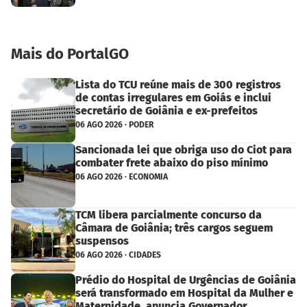
Mais do PortalGO
Lista do TCU reúne mais de 300 registros
de contas irregulares em Goiás e inclui
secretário de Goiânia e ex-prefeitos
06 AGO 2026 · PODER
Sancionada lei que obriga uso do Ciot para
combater frete abaixo do piso mínimo
06 AGO 2026 · ECONOMIA
TCM libera parcialmente concurso da
Câmara de Goiânia; três cargos seguem
suspensos
06 AGO 2026 · CIDADES
Prédio do Hospital de Urgências de Goiânia
será transformado em Hospital da Mulher e
Maternidade, anuncia Governador