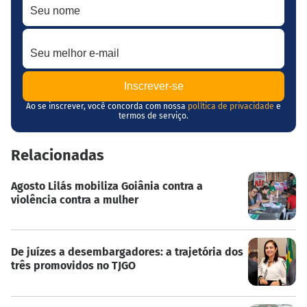
Seu melhor e-mail
Ao se inscrever, você concorda com nossa
política de privacidade
e
termos de serviço.
Relacionadas
Agosto Lilás mobiliza Goiânia contra a
violência contra a mulher
De juízes a desembargadores: a trajetória dos
três promovidos no TJGO