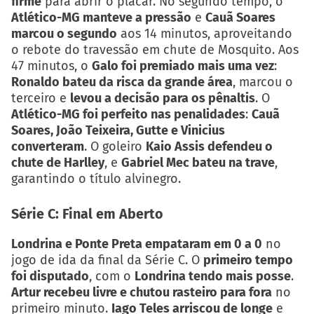
firme
para abrir o placar. No segundo tempo, o
Atlético-MG manteve a pressão
e
Cauã Soares
marcou o segundo
aos 14 minutos, aproveitando
o rebote do travessão em chute de Mosquito. Aos
47 minutos, o
Galo foi premiado mais uma vez
:
Ronaldo bateu da risca da grande área
, marcou o
terceiro e
levou a decisão para os pênaltis
. O
Atlético-MG foi perfeito nas penalidades
:
Cauã
Soares, João Teixeira, Gutte e Vinicius
converteram
. O goleiro
Kaio Assis defendeu o
chute de Harlley
, e
Gabriel Mec bateu na trave
,
garantindo o título alvinegro.
Série C: Final em Aberto
Londrina e Ponte Preta empataram em 0 a 0
no
jogo de ida da final da Série C. O
primeiro tempo
foi disputado
, com o
Londrina tendo mais posse
.
Artur recebeu livre e chutou rasteiro para fora
no
primeiro minuto.
Iago Teles arriscou de longe
e