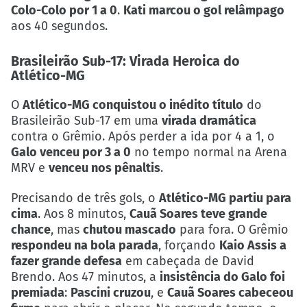
Colo-Colo por 1 a 0
.
Kati marcou o gol relâmpago
aos 40 segundos.
Brasileirão Sub-17: Virada Heroica do
Atlético-MG
O
Atlético-MG conquistou o inédito título
do
Brasileirão Sub-17 em uma
virada dramática
contra o Grêmio. Após perder a ida por 4 a 1, o
Galo venceu por 3 a 0
no tempo normal na Arena
MRV e
venceu nos pênaltis
.
Precisando de três gols, o
Atlético-MG partiu para
cima
. Aos 8 minutos,
Cauã Soares teve grande
chance
, mas
chutou mascado
para fora. O Grêmio
respondeu na bola parada
, forçando
Kaio Assis a
fazer grande defesa
em cabeçada de David
Brendo. Aos 47 minutos, a
insistência do Galo foi
premiada
:
Pascini cruzou
, e
Cauã Soares cabeceou