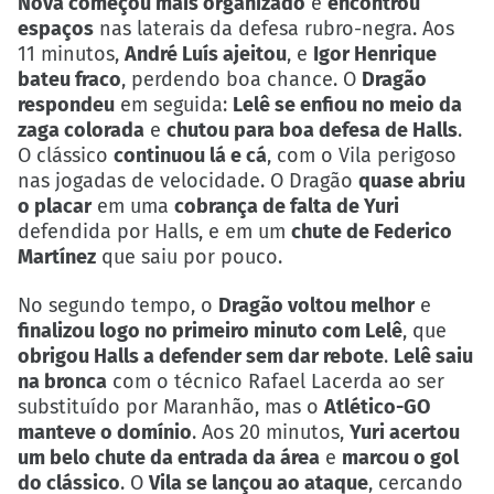
Nova começou mais organizado
e
encontrou
espaços
nas laterais da defesa rubro-negra. Aos
11 minutos,
André Luís ajeitou
, e
Igor Henrique
bateu fraco
, perdendo boa chance. O
Dragão
respondeu
em seguida:
Lelê se enfiou no meio da
zaga colorada
e
chutou para boa defesa de Halls
.
O clássico
continuou lá e cá
, com o Vila perigoso
nas jogadas de velocidade. O Dragão
quase abriu
o placar
em uma
cobrança de falta de Yuri
defendida por Halls, e em um
chute de Federico
Martínez
que saiu por pouco.
No segundo tempo, o
Dragão voltou melhor
e
finalizou logo no primeiro minuto com Lelê
, que
obrigou Halls a defender sem dar rebote
.
Lelê saiu
na bronca
com o técnico Rafael Lacerda ao ser
substituído por Maranhão, mas o
Atlético-GO
manteve o domínio
. Aos 20 minutos,
Yuri acertou
um belo chute da entrada da área
e
marcou o gol
do clássico
. O
Vila se lançou ao ataque
, cercando