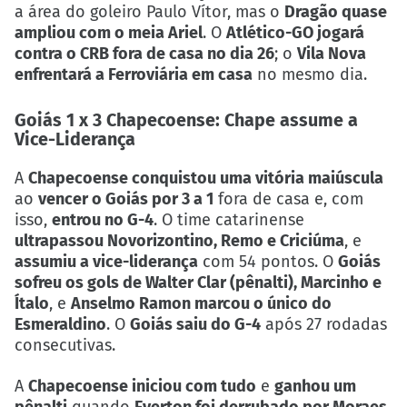
a área do goleiro Paulo Vítor, mas o
Dragão quase
ampliou com o meia Ariel
. O
Atlético-GO jogará
contra o CRB fora de casa no dia 26
; o
Vila Nova
enfrentará a Ferroviária em casa
no mesmo dia.
Goiás 1 x 3 Chapecoense: Chape assume a
Vice-Liderança
A
Chapecoense conquistou uma vitória maiúscula
ao
vencer o Goiás por 3 a 1
fora de casa e, com
isso,
entrou no G-4
. O time catarinense
ultrapassou Novorizontino, Remo e Criciúma
, e
assumiu a vice-liderança
com 54 pontos. O
Goiás
sofreu os gols de Walter Clar (pênalti), Marcinho e
Ítalo
, e
Anselmo Ramon marcou o único do
Esmeraldino
. O
Goiás saiu do G-4
após 27 rodadas
consecutivas.
A
Chapecoense iniciou com tudo
e
ganhou um
pênalti
quando
Everton foi derrubado por Moraes