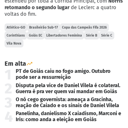
estendeu por toda a Corrida Principal, com
Norris
retomando o segundo lugar
de Leclerc a quatro
voltas do fim.
Atlético-GO
Brasileirão Sub-17
Copa das Campeãs Fifa 2026
Corinthians
Goiás EC
Libertadores Feminina
Série B
Série C
Vila Nova
Em alta
1
PT de Goiás caiu no fogo amigo. Outubro
pode ser a ressurreição
2
Disputa pela vice de Daniel Vilela é colateral.
Guerra é pra ver quem vai mandar em Goiás
3
O nó cego governista: ameaça a Gracinha,
reação de Caiado e os sinais de Daniel Vilela
4
Panelinha, danielismo X caiadismo, Marconi e
Iris: como anda a eleição em Goiás