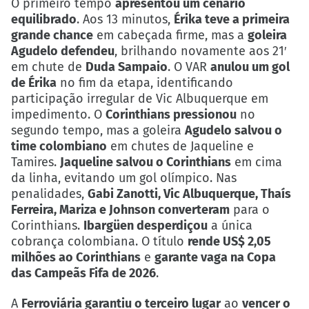
O primeiro tempo
apresentou um cenário
equilibrado
. Aos 13 minutos,
Érika teve a primeira
grande chance
em cabeçada firme, mas a
goleira
Agudelo defendeu
, brilhando novamente aos 21′
em chute de
Duda Sampaio
. O VAR
anulou um gol
de Érika
no fim da etapa, identificando
participação irregular de Vic Albuquerque em
impedimento. O
Corinthians pressionou
no
segundo tempo, mas a goleira
Agudelo salvou o
time colombiano
em chutes de Jaqueline e
Tamires.
Jaqueline salvou o Corinthians
em cima
da linha, evitando um gol olímpico. Nas
penalidades,
Gabi Zanotti, Vic Albuquerque, Thaís
Ferreira, Mariza e Johnson converteram
para o
Corinthians.
Ibargüen desperdiçou
a única
cobrança colombiana. O título
rende US$ 2,05
milhões ao Corinthians
e
garante vaga na Copa
das Campeãs Fifa de 2026
.
A
Ferroviária garantiu o terceiro lugar
ao
vencer o