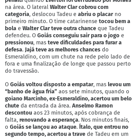
na área. O lateral
Walter Clar cobrou com
categoria
, deslocou Tadeu e
abriu o placar
no
primeiro minuto. O time catarinense
tocou bem a
bola
e
Walter Clar teve outra chance
que Tadeu
defendeu. O
Goiás conseguiu sair para o jogo
e
pressionou
, mas
teve dificuldades para furar a
defesa
.
Jajá teve as melhores chances
do
Esmeraldino, com um chute na rede pelo lado de
fora e uma finalização de longe que passou perto
do travessão.
O
Goiás voltou disposto a empatar
, mas
levou um
“banho de água fria”
aos sete minutos, quando o
goiano Marcinho, ex-Esmeraldino, acertou um belo
chute
da entrada da área.
Anselmo Ramon
descontou
aos 23 minutos, após cobrança de
falta,
renovando a esperança
. Nos minutos finais,
o
Goiás se lançou ao ataque
.
Ítalo, que entrou no
segundo tempo, acertou a trave
de Tadeu em um