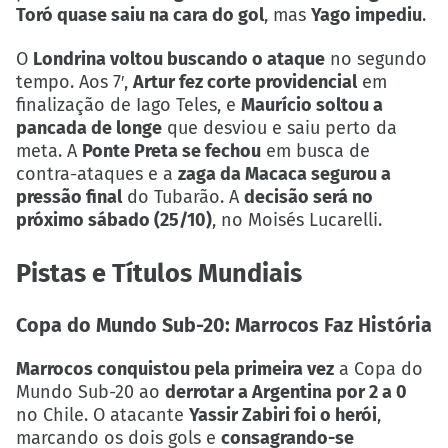
Toró quase saiu na cara do gol
, mas
Yago impediu
.
O
Londrina voltou buscando o ataque
no segundo
tempo. Aos 7′,
Artur fez corte providencial
em
finalização de Iago Teles, e
Maurício soltou a
pancada de longe
que desviou e saiu perto da
meta. A
Ponte Preta se fechou
em busca de
contra-ataques e a
zaga da Macaca segurou a
pressão final
do Tubarão. A
decisão será no
próximo sábado (25/10)
, no Moisés Lucarelli.
Pistas e Títulos Mundiais
Copa do Mundo Sub-20: Marrocos Faz História
Marrocos conquistou pela primeira vez
a Copa do
Mundo Sub-20 ao
derrotar a Argentina por 2 a 0
no Chile. O atacante
Yassir Zabiri foi o herói
,
marcando os dois gols e
consagrando-se