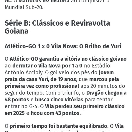
G4. O
Marrocos fez história
ao conquistar o
Mundial Sub-20.
Série B: Clássicos e Reviravolta
Goiana
Atlético-GO 1 x 0 Vila Nova: O Brilho de Yuri
O
Atlético-GO garantiu a vitória no clássico goiano
ao
derrotar o Vila Nova por 1 a 0
no Estádio
Antônio Accioly. O gol veio dos pés do
jovem
prata da casa Yuri, de 19 anos
, que
marcou pela
primeira vez como profissional
aos 20 minutos do
segundo tempo. Com o triunfo, o
Dragão chegou a
48 pontos
e
busca cinco vitórias
para tentar
entrar no G-4. O
Vila perdeu seu primeiro clássico
em 2025
e
ficou com 43 pontos
.
O
primeiro tempo foi bastante equilibrado
. O
Vila