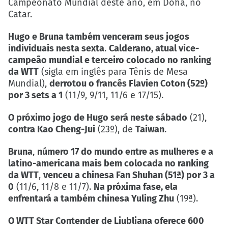
Campeonato Mundial deste ano, em Doha, no
Catar.
Hugo e Bruna também venceram seus jogos
individuais nesta sexta
.
Calderano, atual vice-
campeão mundial e terceiro colocado no ranking
da WTT
(sigla em inglês para Tênis de Mesa
Mundial),
derrotou o francês Flavien Coton (52º)
por 3 sets a 1
(11/9, 9/11, 11/6 e 17/15).
O próximo jogo de Hugo será neste sábado
(21),
contra Kao Cheng-Jui
(23º), de
Taiwan
.
Bruna
,
número 17 do mundo entre as mulheres e a
latino-americana mais bem colocada no ranking
da WTT
,
venceu a chinesa Fan Shuhan (51ª) por 3 a
0
(11/6, 11/8 e 11/7).
Na próxima fase, ela
enfrentará a também chinesa Yuling Zhu
(19ª).
O WTT Star Contender de Liubliana oferece 600