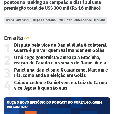
pontos no ranking ao campeão e distribui uma
premiação total de US$ 300 mil (R$ 1,6 milhão)
.
Bruna Takahashi
Hugo Calderano
WTT Star Contender de Liubliana
Em alta
1
Disputa pela vice de Daniel Vilela é colateral.
Guerra é pra ver quem vai mandar em Goiás
2
O nó cego governista: ameaça a Gracinha,
reação de Caiado e os sinais de Daniel Vilela
3
Panelinha, danielismo X caiadismo, Marconi e
Iris: como anda a eleição em Goiás
4
Caiado cedeu e Daniel venceu. Luiz do Carmo
vice. Agora é que são elas
OUÇA O NOVO EPISÓDIO DO PODCAST DO PORTALGO: QUEM
VAI GANHAR?