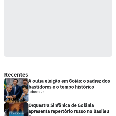
Recentes
A outra eleição em Goiás: o xadrez dos
bastidores e o tempo histórico
Colunas
·
2h
Orquestra Sinfônica de Goiânia
apresenta repertório russo no Basileu