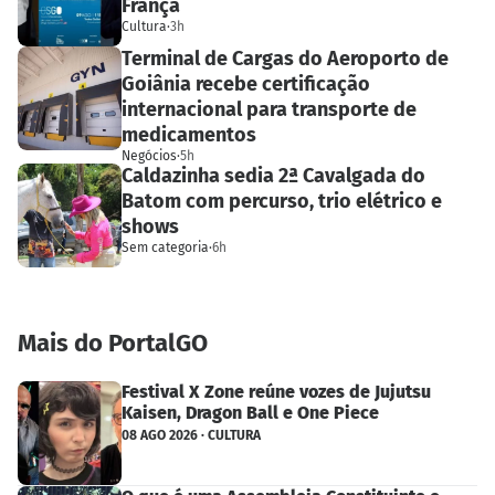
França
Cultura
·
3h
Terminal de Cargas do Aeroporto de
Goiânia recebe certificação
internacional para transporte de
medicamentos
Negócios
·
5h
Caldazinha sedia 2ª Cavalgada do
Batom com percurso, trio elétrico e
shows
Sem categoria
·
6h
Mais do PortalGO
Festival X Zone reúne vozes de Jujutsu
Kaisen, Dragon Ball e One Piece
08 AGO 2026 · CULTURA