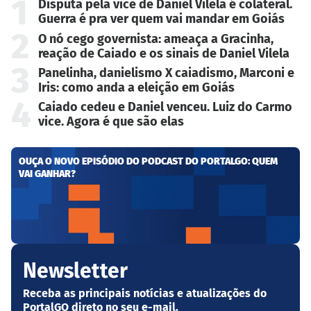
1
Disputa pela vice de Daniel Vilela é colateral.
Guerra é pra ver quem vai mandar em Goiás
2
O nó cego governista: ameaça a Gracinha,
reação de Caiado e os sinais de Daniel Vilela
3
Panelinha, danielismo X caiadismo, Marconi e
Iris: como anda a eleição em Goiás
4
Caiado cedeu e Daniel venceu. Luiz do Carmo
vice. Agora é que são elas
OUÇA O NOVO EPISÓDIO DO PODCAST DO PORTALGO: QUEM
VAI GANHAR?
Newsletter
Receba as principais notícias e atualizações do
PortalGO direto no seu e-mail.