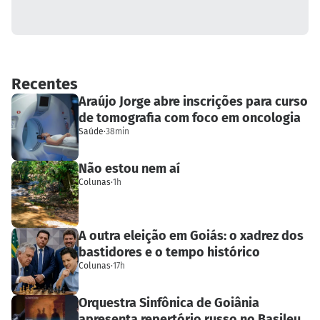
Recentes
Araújo Jorge abre inscrições para curso
de tomografia com foco em oncologia
Saúde
·
38min
Não estou nem aí
Colunas
·
1h
A outra eleição em Goiás: o xadrez dos
bastidores e o tempo histórico
Colunas
·
17h
Orquestra Sinfônica de Goiânia
apresenta repertório russo no Basileu