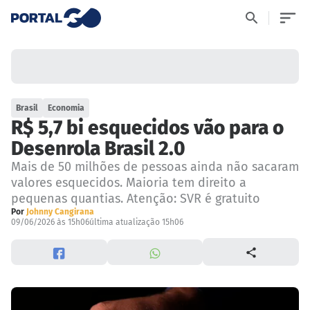
Brasil
Economia
R$ 5,7 bi esquecidos vão para o
Desenrola Brasil 2.0
Mais de 50 milhões de pessoas ainda não sacaram
valores esquecidos. Maioria tem direito a
pequenas quantias. Atenção: SVR é gratuito
Por
Johnny Cangirana
09/06/2026 às 15h06
última atualização 15h06