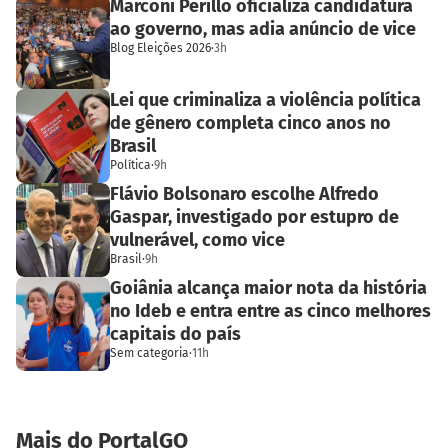
Marconi Perillo oficializa candidatura
ao governo, mas adia anúncio de vice
Blog Eleições 2026
·
3h
Lei que criminaliza a violência política
de gênero completa cinco anos no
Brasil
Política
·
9h
Flávio Bolsonaro escolhe Alfredo
Gaspar, investigado por estupro de
vulnerável, como vice
Brasil
·
9h
Goiânia alcança maior nota da história
no Ideb e entra entre as cinco melhores
capitais do país
Sem categoria
·
11h
Mais do PortalGO