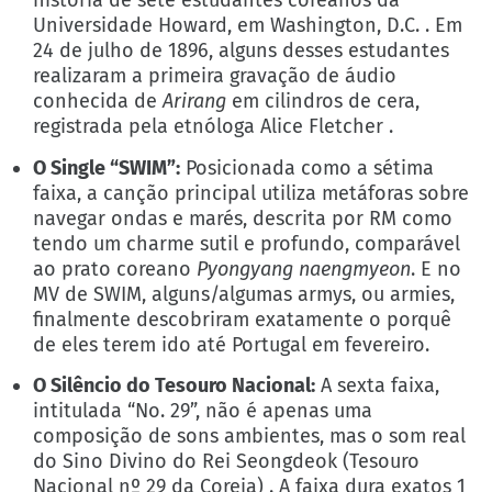
história de sete estudantes coreanos da
Universidade Howard, em Washington, D.C. . Em
24 de julho de 1896, alguns desses estudantes
realizaram a primeira gravação de áudio
conhecida de
Arirang
em cilindros de cera,
registrada pela etnóloga Alice Fletcher .
O Single “SWIM”:
Posicionada como a sétima
faixa, a canção principal utiliza metáforas sobre
navegar ondas e marés, descrita por RM como
tendo um charme sutil e profundo, comparável
ao prato coreano
Pyongyang naengmyeon
. E no
MV de SWIM, alguns/algumas armys, ou armies,
finalmente descobriram exatamente o porquê
de eles terem ido até Portugal em fevereiro.
O Silêncio do Tesouro Nacional:
A sexta faixa,
intitulada “No. 29”, não é apenas uma
composição de sons ambientes, mas o som real
do Sino Divino do Rei Seongdeok (Tesouro
Nacional nº 29 da Coreia) . A faixa dura exatos 1