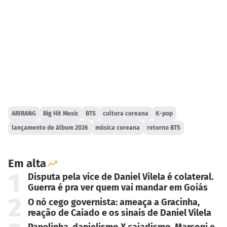
ARIRANG
Big Hit Music
BTS
cultura coreana
K-pop
lançamento de álbum 2026
música coreana
retorno BTS
Em alta
1
Disputa pela vice de Daniel Vilela é colateral.
Guerra é pra ver quem vai mandar em Goiás
2
O nó cego governista: ameaça a Gracinha,
reação de Caiado e os sinais de Daniel Vilela
Panelinha, danielismo X caiadismo, Marconi e