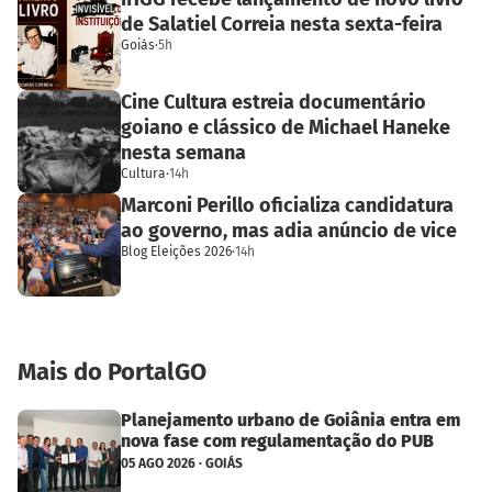
de Salatiel Correia nesta sexta-feira
Goiás
·
5h
Cine Cultura estreia documentário
goiano e clássico de Michael Haneke
nesta semana
Cultura
·
14h
Marconi Perillo oficializa candidatura
ao governo, mas adia anúncio de vice
Blog Eleições 2026
·
14h
Mais do PortalGO
Planejamento urbano de Goiânia entra em
nova fase com regulamentação do PUB
05 AGO 2026 · GOIÁS