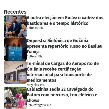
Recentes
A outra eleição em Goiás: o xadrez dos
bastidores e o tempo histórico
Colunas
·
13h
Orquestra Sinfônica de Goiânia
apresenta repertório russo no Basileu
França
Cultura
·
13h
Terminal de Cargas do Aeroporto de
Goiânia recebe certificação
internacional para transporte de
medicamentos
Negócios
·
15h
Caldazinha sedia 2ª Cavalgada do
Batom com percurso, trio elétrico e
shows
Sem categoria
·
16h