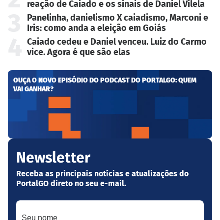
reação de Caiado e os sinais de Daniel Vilela
3
Panelinha, danielismo X caiadismo, Marconi e
Iris: como anda a eleição em Goiás
4
Caiado cedeu e Daniel venceu. Luiz do Carmo
vice. Agora é que são elas
OUÇA O NOVO EPISÓDIO DO PODCAST DO PORTALGO: QUEM
VAI GANHAR?
Newsletter
Receba as principais notícias e atualizações do
PortalGO direto no seu e-mail.
Seu nome