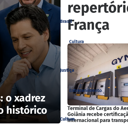
repertóri
França
Brasil
Cultura
Justiça
Entretenimento
: o xadrez
 histórico
Terminal de Cargas do Ae
Goiânia recebe certificaç
Cultura
internacional para transp
medicamentos