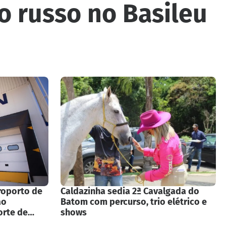
o russo no Basileu
roporto de
Caldazinha sedia 2ª Cavalgada do
ão
Batom com percurso, trio elétrico e
orte de
shows