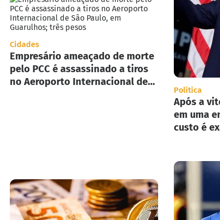
Cidades
Empresário ameaçado de morte
pelo PCC é assassinado a tiros
no Aeroporto Internacional de
Política
São Paulo, em Guarulhos; três
Após a vit
pesos
em uma en
custo é e
implement
deportaç
Estados U