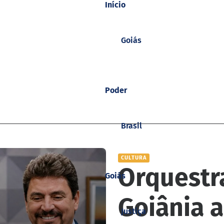
Início
Goiás
Poder
Brasil
CULTURA
Orquestr
Goiás
Goiânia 
Justiça