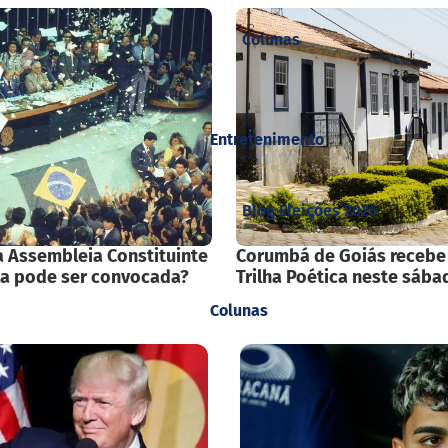
Colunas
Entretenimento
Blog Eleições 2026
 Assembleia Constituinte
Corumbá de Goiás recebe
la pode ser convocada?
Trilha Poética neste sába
Colunas