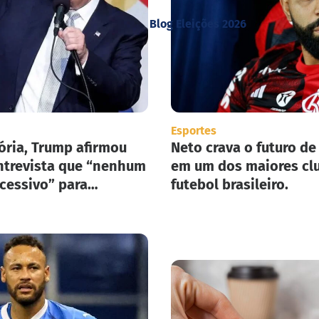
Blog Eleições 2026
Esportes
ória, Trump afirmou
Neto crava o futuro de
trevista que “nenhum
em um dos maiores cl
xcessivo” para
futebol brasileiro.
ar seu plano de
ão em massa nos
nidos.