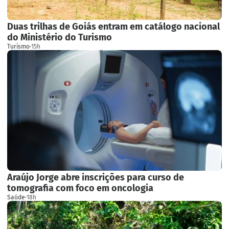
Duas trilhas de Goiás entram em catálogo nacional
do Ministério do Turismo
Turismo
·
15h
Araújo Jorge abre inscrições para curso de
tomografia com foco em oncologia
Saúde
·
18h