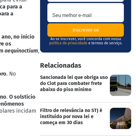
Seu melhor e-mail
ca para a
para a
ano, no início
Ao se inscrever, você concorda com nossa
re os
política de privacidade
e termos de serviço.
im
aequinoctium
,
Relacionadas
bro
. No
Sancionada lei que obriga uso
do Ciot para combater frete
abaixo do piso mínimo
rno
.
O solstício
fenômenos
solares incidam
Filtro de relevância no STJ é
instituído por nova lei e
começa em 30 dias