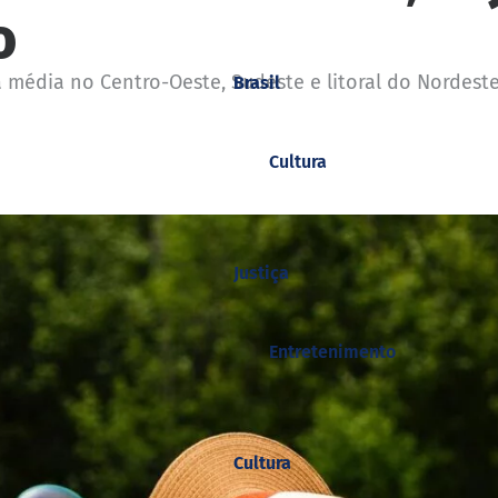
o
dia no Centro-Oeste, Sudeste e litoral do Nordeste. 
Brasil
Cultura
Justiça
Entretenimento
Cultura