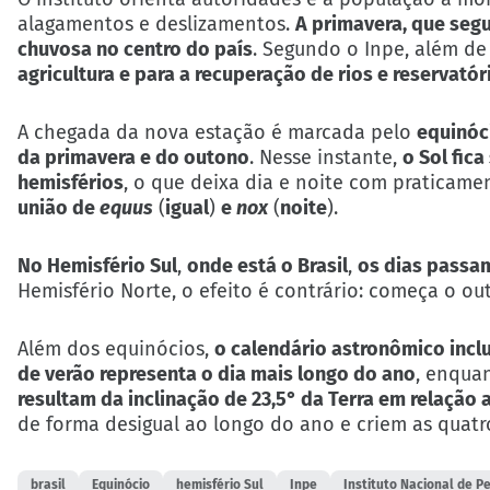
alagamentos e deslizamentos.
A primavera, que seg
chuvosa no centro do país
. Segundo o Inpe, além de
agricultura e para a recuperação de rios e reservatór
A chegada da nova estação é marcada pelo
equinóc
da primavera e do outono
. Nesse instante,
o Sol fica
hemisférios
, o que deixa dia e noite com praticam
união de
equus
(
igual
)
e
nox
(
noite
).
No Hemisfério Sul
,
onde está o Brasil
,
os dias passam
Hemisfério Norte, o efeito é contrário: começa o o
Além dos equinócios,
o calendário astronômico inclu
de verão representa o dia mais longo do ano
, enquan
resultam da inclinação de 23,5° da Terra em relação 
de forma desigual ao longo do ano e criem as quatr
brasil
Equinócio
hemisfério Sul
Inpe
Instituto Nacional de P