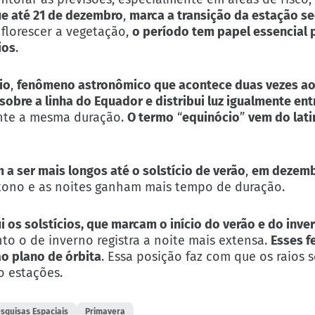
ue até 21 de dezembro
,
marca a transição da estação se
 florescer a vegetação,
o período tem papel essencial 
ios
.
io
,
fenômeno astronômico que acontece duas vezes ao 
 sobre a linha do Equador e distribui luz igualmente ent
ente a mesma duração.
O termo
“
equinócio
”
vem do lat
 a ser mais longos até o solstício de verão
,
em dezem
utono e as noites ganham mais tempo de duração.
i os solstícios, que marcam o início do verão e do inve
to o de inverno registra a noite mais extensa.
Esses 
ao plano de órbita
. Essa posição faz com que os raios 
o estações.
esquisas Espaciais
Primavera