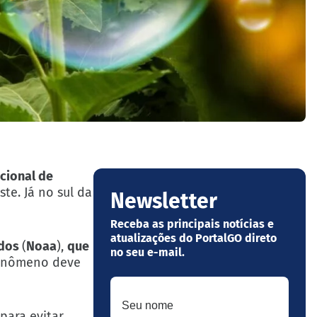
acional de
ste. Já no sul da
Newsletter
Receba as principais notícias e
atualizações do PortalGO direto
idos
(
Noaa
),
que
no seu e-mail.
 fenômeno deve
Seu nome
para evitar