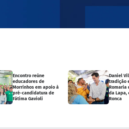
Encontro reúne
Daniel Vi
educadores de
tradição 
Morrinhos em apoio à
Romaria 
pré-candidatura de
da Lapa, 
Fátima Gavioli
Ronca