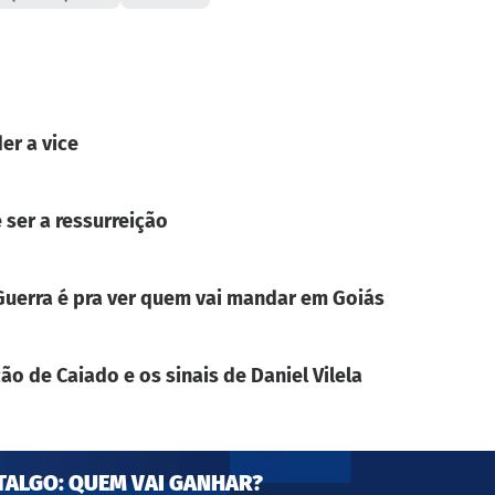
er a vice
 ser a ressurreição
. Guerra é pra ver quem vai mandar em Goiás
ão de Caiado e os sinais de Daniel Vilela
TALGO: QUEM VAI GANHAR?