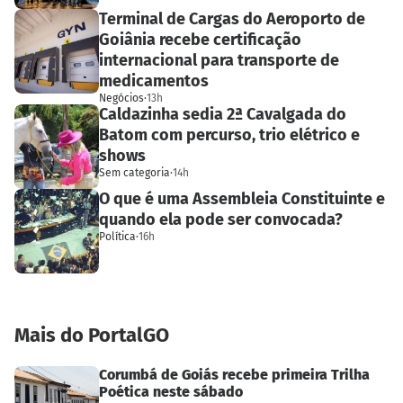
Terminal de Cargas do Aeroporto de
Goiânia recebe certificação
internacional para transporte de
medicamentos
Negócios
·
13h
Caldazinha sedia 2ª Cavalgada do
Batom com percurso, trio elétrico e
shows
Sem categoria
·
14h
O que é uma Assembleia Constituinte e
quando ela pode ser convocada?
Política
·
16h
Mais do PortalGO
Corumbá de Goiás recebe primeira Trilha
Poética neste sábado