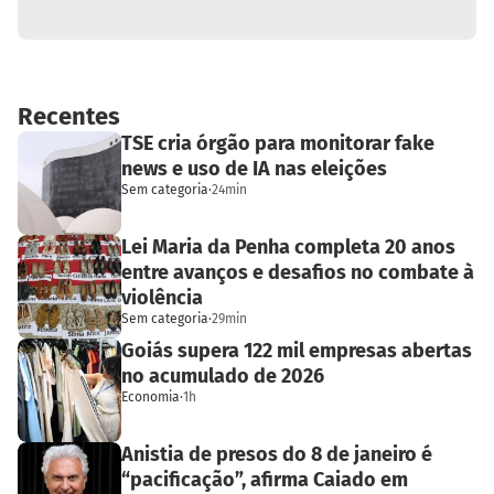
Recentes
TSE cria órgão para monitorar fake
news e uso de IA nas eleições
Sem categoria
·
24min
Lei Maria da Penha completa 20 anos
entre avanços e desafios no combate à
violência
Sem categoria
·
29min
Goiás supera 122 mil empresas abertas
no acumulado de 2026
Economia
·
1h
Anistia de presos do 8 de janeiro é
“pacificação”, afirma Caiado em