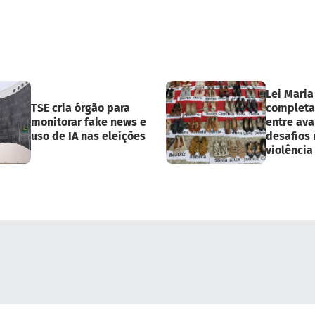
Lei Mari
TSE cria órgão para
completa
monitorar fake news e
entre ava
uso de IA nas eleições
desafios
violência