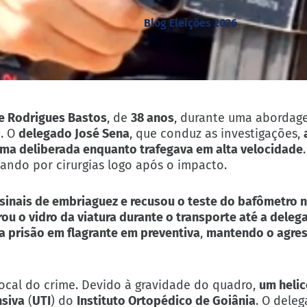
Blog Eleições 2026
ne Rodrigues Bastos
, de
38 anos
, durante uma aborda
). O
delegado José Sena
, que conduz as investigações,
orma deliberada enquanto trafegava em alta velocidade
ando por cirurgias logo após o impacto.
 sinais de embriaguez e recusou o teste do bafômetro
ou o vidro da viatura durante o transporte até a deleg
 a prisão em flagrante em preventiva
,
mantendo o agres
local do crime. Devido à gravidade do quadro,
um heli
nsiva
(
UTI
) do
Instituto Ortopédico de Goiânia
. O deleg