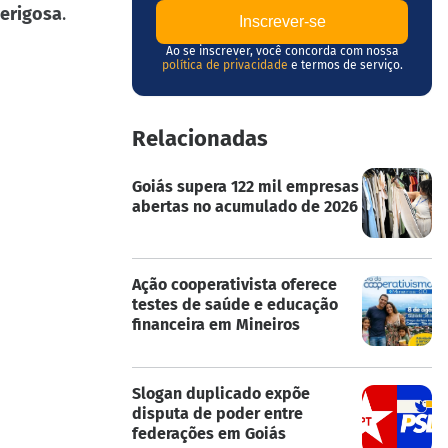
perigosa
.
Ao se inscrever, você concorda com nossa
política de privacidade
e termos de serviço.
Relacionadas
Goiás supera 122 mil empresas
abertas no acumulado de 2026
Ação cooperativista oferece
testes de saúde e educação
financeira em Mineiros
Slogan duplicado expõe
disputa de poder entre
federações em Goiás