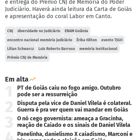
e entrega do Prêmio CNJ de Memória do Poder
Judiciário. Haverá ainda leitura da Carta de Goiás
e apresentação do coral Labor em Canto.
CNJ
diversidade no Judiciário
ENAM Goiânia
encontro nacional memória judiciário
Érika Hilton
evento TJGO
Lilian Schwarcz
Luís Roberto Barroso
memória institucional
Prêmio CNJ de Memória
Em alta
1
PT de Goiás caiu no fogo amigo. Outubro
pode ser a ressurreição
2
Disputa pela vice de Daniel Vilela é colateral.
Guerra é pra ver quem vai mandar em Goiás
3
O nó cego governista: ameaça a Gracinha,
reação de Caiado e os sinais de Daniel Vilela
4
Panelinha, danielismo X caiadismo, Marconi e