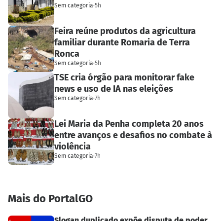
Sem categoria
·
5h
Feira reúne produtos da agricultura
familiar durante Romaria de Terra
Ronca
Sem categoria
·
5h
TSE cria órgão para monitorar fake
news e uso de IA nas eleições
Sem categoria
·
7h
Lei Maria da Penha completa 20 anos
entre avanços e desafios no combate à
violência
Sem categoria
·
7h
Mais do PortalGO
Slogan duplicado expõe disputa de poder