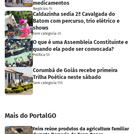
medicamentos
Negócios
·
1h
Caldazinha sedia 2ª Cavalgada do
Batom com percurso, trio elétrico e
shows
Sem categoria
·
3h
O que é uma Assembleia Constituinte e
quando ela pode ser convocada?
Política
·
5h
Corumbá de Goiás recebe primeira
Trilha Poética neste sábado
Sem categoria
·
15h
Mais do PortalGO
Feira reúne produtos da agricultura familiar