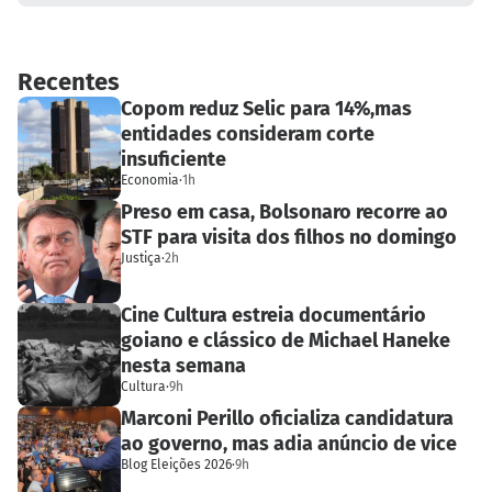
Recentes
Copom reduz Selic para 14%,mas
entidades consideram corte
insuficiente
Economia
·
1h
Preso em casa, Bolsonaro recorre ao
STF para visita dos filhos no domingo
Justiça
·
2h
Cine Cultura estreia documentário
goiano e clássico de Michael Haneke
nesta semana
Cultura
·
9h
Marconi Perillo oficializa candidatura
ao governo, mas adia anúncio de vice
Blog Eleições 2026
·
9h