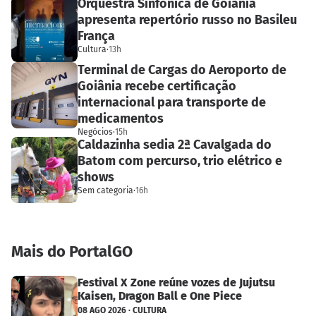
Orquestra Sinfônica de Goiânia
apresenta repertório russo no Basileu
França
Cultura
·
13h
Terminal de Cargas do Aeroporto de
Goiânia recebe certificação
internacional para transporte de
medicamentos
Negócios
·
15h
Caldazinha sedia 2ª Cavalgada do
Batom com percurso, trio elétrico e
shows
Sem categoria
·
16h
Mais do PortalGO
Festival X Zone reúne vozes de Jujutsu
Kaisen, Dragon Ball e One Piece
08 AGO 2026 · CULTURA