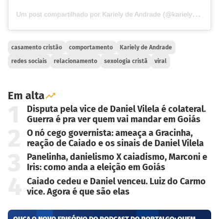
U
m post compartilhado por Kariely de Andrade (@karielyandrade)
casamento cristão
comportamento
Kariely de Andrade
redes sociais
relacionamento
sexologia cristã
viral
Em alta
1
Disputa pela vice de Daniel Vilela é colateral.
Guerra é pra ver quem vai mandar em Goiás
2
O nó cego governista: ameaça a Gracinha,
reação de Caiado e os sinais de Daniel Vilela
3
Panelinha, danielismo X caiadismo, Marconi e
Iris: como anda a eleição em Goiás
4
Caiado cedeu e Daniel venceu. Luiz do Carmo
vice. Agora é que são elas