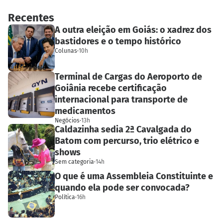
Recentes
A outra eleição em Goiás: o xadrez dos
bastidores e o tempo histórico
Colunas
·
10h
Terminal de Cargas do Aeroporto de
Goiânia recebe certificação
internacional para transporte de
medicamentos
Negócios
·
13h
Caldazinha sedia 2ª Cavalgada do
Batom com percurso, trio elétrico e
shows
Sem categoria
·
14h
O que é uma Assembleia Constituinte e
quando ela pode ser convocada?
Política
·
16h