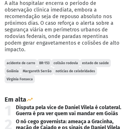
A alta hospitalar encerra o período de
observação clínica imediata, embora a
recomendação seja de repouso absoluto nos
próximos dias. O caso reforça o alerta sobre a
segurança viária em perímetros urbanos de
rodovias federais, onde paradas repentinas
podem gerar engavetamentos e colisões de alto
impacto.
acidente de carro
BR-153
colisão rodovia
estado de saúde
Goiânia
Margareth Serrão
notícias de celebridades
Virginia Fonseca
Em alta
1
Disputa pela vice de Daniel Vilela é colateral.
Guerra é pra ver quem vai mandar em Goiás
2
O nó cego governista: ameaça a Gracinha,
reação de Caiado e os sinais de Daniel Vilela