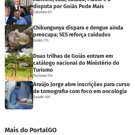
disputa por Goiás Pode Mais
Colunas
·
8h
Chikungunya dispara e dengue ainda
preocupa; SES reforça cuidados
Goiás
·
11h
Duas trilhas de Goiás entram em
catálogo nacional do Ministério do
Turismo
Turismo
·
15h
Araújo Jorge abre inscrições para curso
de tomografia com foco em oncologia
Saúde
·
18h
Mais do PortalGO