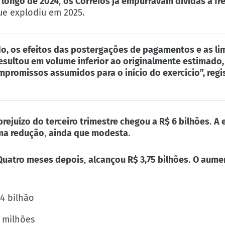
 longo de 2024
,
os Correios já empurravam dívidas à fr
ue explodiu em 2025.
do, os efeitos das postergações de pagamentos e as li
sultou em volume inferior ao originalmente estimado,
romissos assumidos para o início do exercício”, regis
prejuízo do terceiro trimestre chegou a R$ 6 bilhões
.
A 
ma redução
,
ainda que modesta
.
Quatro meses depois
,
alcançou R$ 3,75 bilhões
.
O aumen
44 bilhão
 milhões