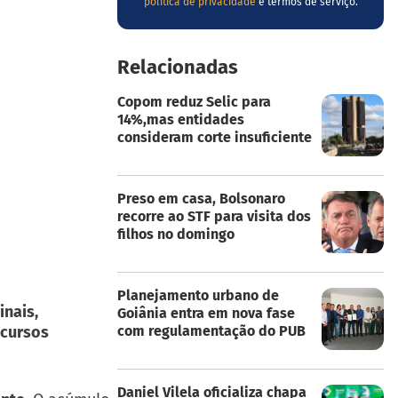
política de privacidade
e termos de serviço.
Relacionadas
Copom reduz Selic para
14%,mas entidades
consideram corte insuficiente
Preso em casa, Bolsonaro
recorre ao STF para visita dos
filhos no domingo
Planejamento urbano de
nais,
Goiânia entra em nova fase
ecursos
com regulamentação do PUB
Daniel Vilela oficializa chapa