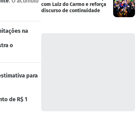
ente
. O acúmulo
com Luiz do Carmo e reforça
discurso de continuidade
mitações na
tra o
estimativa para
to de R$ 1