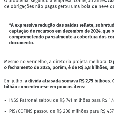
O problema, segundo a empresa, começou antes.
Ao
de obrigações não pagas gerou uma bola de neve q
“A expressiva redução das saídas reflete, sobretu
captação de recursos em dezembro de 2024, que re
comprometendo parcialmente a cobertura dos comp
documento.
Mesmo no vermelho, a diretoria projeta melhora.
O 
o fechamento de 2025
,
porém
,
é de R$ 5,8 bilhões
,
u
Em julho,
a dívida atrasada somava R$ 2,75 bilhões
.
bilhão concentrou-se em poucos itens
:
INSS Patronal saltou de R$ 741 milhões para R$ 1,
PIS/COFINS passou de R$ 208 milhões para R$ 457