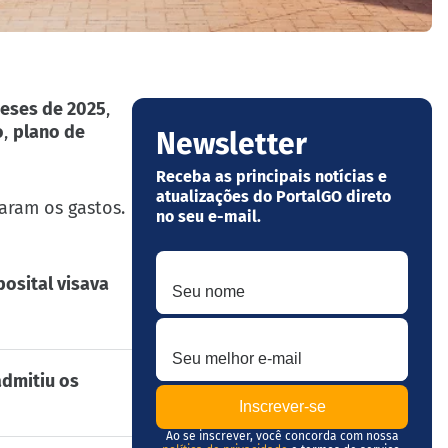
meses de 2025
,
o
,
plano de
Newsletter
Receba as principais notícias e
atualizações do PortalGO direto
aram os gastos.
no seu e-mail.
Seu nome
posital visava
Seu melhor e-mail
admitiu os
Ao se inscrever, você concorda com nossa