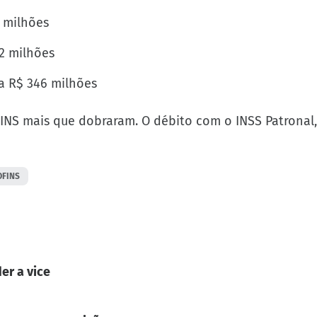
5 milhões
2 milhões
a R$ 346 milhões
INS mais que dobraram. O débito com o INSS Patronal,
OFINS
er a vice