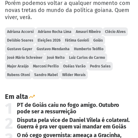
Porém podemos voltar a qualquer momento com
novas tretas do mundo da política goiana. Quem
viver, verá.
Adriana Accorsi
Adriano Rocha Lima
Amauri Ribeiro
Clécio Alves
Delúbio Soares
Eleições 2026
Fátima Gavioli
Goiás
Gustavo Gayer
Gustavo Mendanha
Humberto Teófilo
José Mário Schreiner
José Nelto
Luiz Carlos do Carmo
Major Araújo
Marconi Perillo
Oséias Varão
Pedro Sales
Rubens Otoni
Sandro Mabel
Wilder Morais
Em alta
1
PT de Goiás caiu no fogo amigo. Outubro
pode ser a ressurreição
2
Disputa pela vice de Daniel Vilela é colateral.
Guerra é pra ver quem vai mandar em Goiás
O nó cego governista: ameaça a Gracinha,