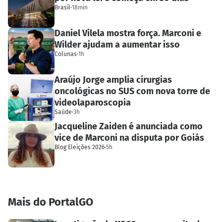
Brasil
·
18min
Daniel Vilela mostra força. Marconi e
Wilder ajudam a aumentar isso
Colunas
·
1h
Araújo Jorge amplia cirurgias
oncológicas no SUS com nova torre de
videolaparoscopia
Saúde
·
3h
Jacqueline Zaiden é anunciada como
vice de Marconi na disputa por Goiás
Blog Eleições 2026
·
5h
Mais do PortalGO