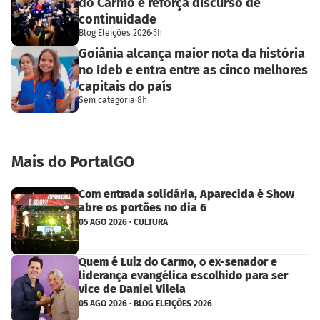
do Carmo e reforça discurso de
continuidade
Blog Eleições 2026
·
5h
Goiânia alcança maior nota da história
no Ideb e entra entre as cinco melhores
capitais do país
Sem categoria
·
8h
Mais do PortalGO
Com entrada solidária, Aparecida é Show
abre os portões no dia 6
05 AGO 2026 · CULTURA
Quem é Luiz do Carmo, o ex-senador e
liderança evangélica escolhido para ser
vice de Daniel Vilela
05 AGO 2026 · BLOG ELEIÇÕES 2026