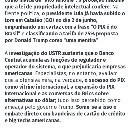
que a lei de propriedade intelectual confere
. Na
frente política,
o presidente Lula já havia subido o
tom em Catalão
(
GO
)
no dia 2 de junho,
empunhando um cartaz com a frase
“
O PIX é do
Brasil
” e
classificando a tarifa de 25% proposta
por Donald Trump como
“
uma mentira
“.
A
investigação do USTR sustenta que o Banco
Central acumula as funções de regulador e
operador do sistema
,
o que prejudicaria empresas
americanas
. Especialistas, no entanto, avaliam
que a ofensiva mira, na verdade,
o sucesso do PIX
como vitrine internacional
,
a expansão do PIX
Internacional e as conversas do Brics sobre
alternativas ao dólar
; tudo isso percebido como
ameaça pelo governo Trump.
Some-se a isso o
embate direto com bandeiras de cartão de crédito
e big techs americanas
.