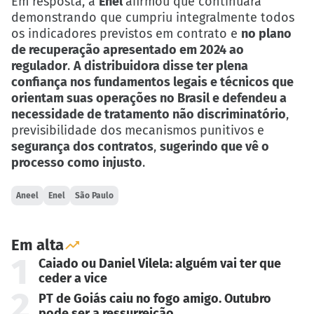
Em resposta, a
Enel
afirmou que continuará
demonstrando que cumpriu integralmente todos
os indicadores previstos em contrato e
no plano
de recuperação apresentado em 2024 ao
regulador
.
A distribuidora disse ter plena
confiança nos fundamentos legais e técnicos que
orientam suas operações no Brasil e defendeu a
necessidade de tratamento não discriminatório
,
previsibilidade dos mecanismos punitivos e
segurança dos contratos
,
sugerindo que vê o
processo como injusto
.
Aneel
Enel
São Paulo
Em alta
1
Caiado ou Daniel Vilela: alguém vai ter que
ceder a vice
2
PT de Goiás caiu no fogo amigo. Outubro
pode ser a ressurreição