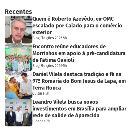
Recentes
Quem é Roberto Azevêdo, ex-OMC
escalado por Caiado para o comércio
exterior
Blog Eleições 2026
·
5h
Encontro reúne educadores de
Morrinhos em apoio à pré-candidatura
de Fátima Gavioli
Blog Eleições 2026
·
5h
Daniel Vilela destaca tradição e fé na
97ª Romaria do Bom Jesus da Lapa, em
Terra Ronca
Cultura
·
5h
Leandro Vilela busca novos
investimentos em Brasília para ampliar
rede de saúde de Aparecida
Cidades
·
7h