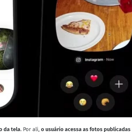
o da tela
. Por ali,
o usuário acessa as fotos publicadas