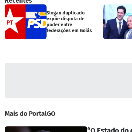
Recentes
Slogan duplicado
expõe disputa de
poder entre
federações em Goiás
Mais do PortalGO
“O Estado do 