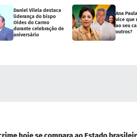
Daniel Vilela destaca
Ana Paul
liderança do bispo
vice que
Oídes do Carmo
ao seu ca
durante celebração de
outros?
aniversário
crime hoje se compara ao Estado brasileir