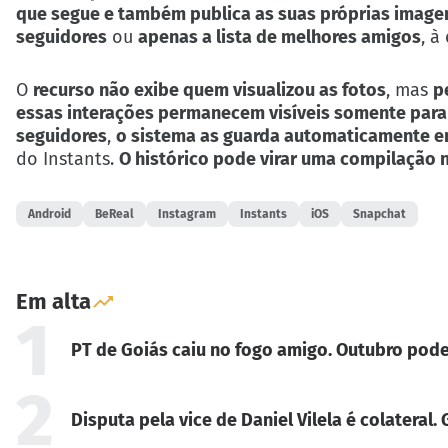
que segue e também publica as suas próprias imagen
seguidores
ou
apenas a lista de melhores amigos
, à
O
recurso não exibe quem visualizou as fotos
, mas
p
essas interações permanecem visíveis somente para
seguidores
,
o sistema as guarda automaticamente e
do Instants.
O histórico pode virar uma compilação n
Android
BeReal
Instagram
Instants
iOS
Snapchat
Em alta
1
PT de Goiás caiu no fogo amigo. Outubro pode
2
Disputa pela vice de Daniel Vilela é colateral