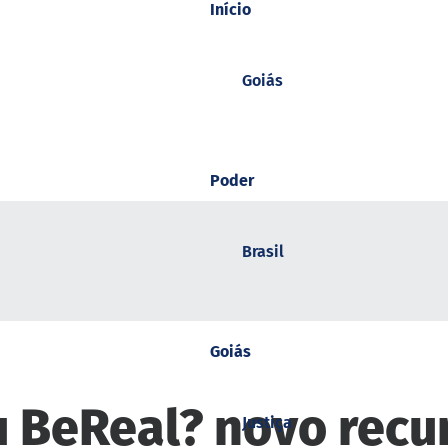
Início
Goiás
Poder
Brasil
Goiás
 BeReal? novo recur
Justiça