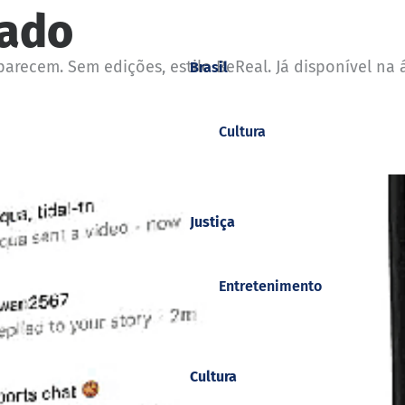
çado
aparecem. Sem edições, estilo BeReal. Já disponível n
Brasil
Cultura
Justiça
Entretenimento
Cultura