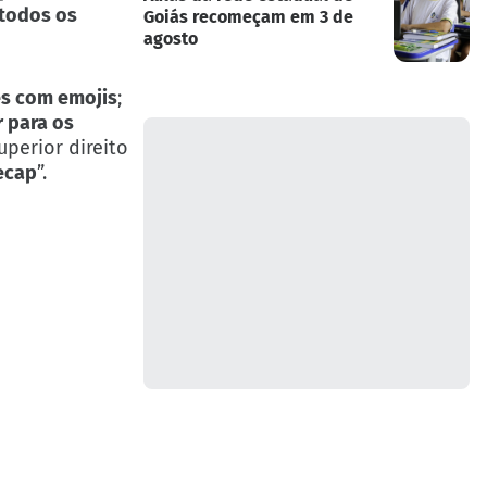
 todos os
Goiás recomeçam em 3 de
agosto
es com emojis
;
 para os
uperior direito
recap
”.