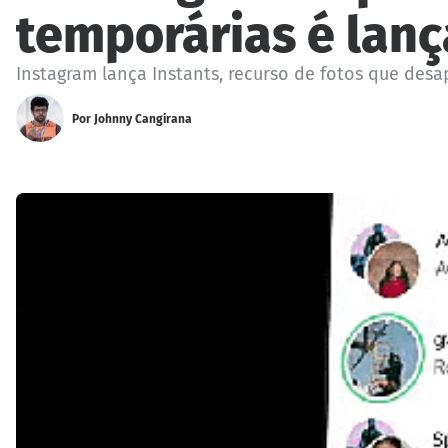
temporárias é lan
Instagram lança Instants, recurso de fotos que des
Por
Johnny Cangirana