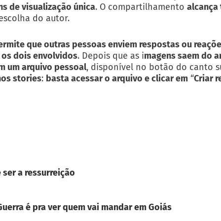
s de visualização única
. O compartilhamento
alcança
 escolha do autor.
ermite que outras pessoas enviem respostas ou reaçõ
 os dois envolvidos
. Depois que as i
magens saem do ar
m um arquivo pessoal
, disponível no botão do canto s
os stories
:
basta acessar o arquivo e clicar em
“
Criar 
 ser a ressurreição
. Guerra é pra ver quem vai mandar em Goiás