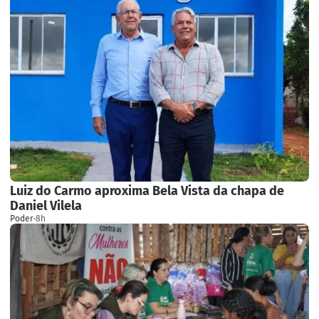
Luiz do Carmo aproxima Bela Vista da chapa de
Daniel Vilela
Poder
·
8h