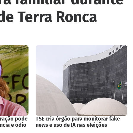
de Terra Ronca
eração pode
TSE cria órgão para monitorar fake
ncia e ódio
news e uso de IA nas eleições