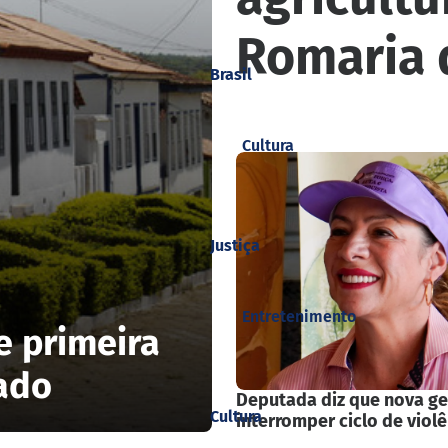
Romaria 
Brasil
Cultura
Justiça
Entretenimento
e primeira
bado
Deputada diz que nova g
Cultura
interromper ciclo de violê