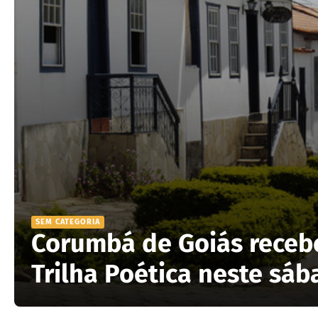
SEM CATEGORIA
Corumbá de Goiás receb
Trilha Poética neste sá