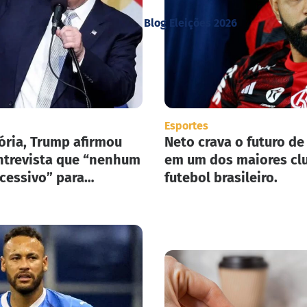
Blog Eleições 2026
Esportes
ória, Trump afirmou
Neto crava o futuro de
trevista que “nenhum
em um dos maiores cl
xcessivo” para
futebol brasileiro.
ar seu plano de
ão em massa nos
nidos.