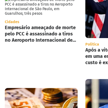
Cidades
Empresário ameaçado de morte
pelo PCC é assassinado a tiros
no Aeroporto Internacional de
Política
São Paulo, em Guarulhos; três
Após a vit
pesos
em uma en
custo é e
implement
deportaç
Estados U