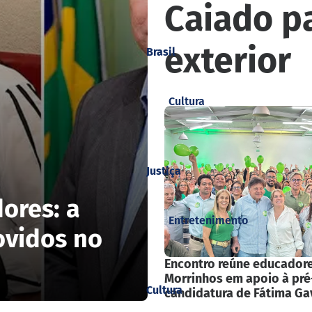
Caiado p
exterior
Brasil
Cultura
Justiça
ores: a
Entretenimento
ovidos no
Encontro reúne educador
Morrinhos em apoio à pré
Cultura
candidatura de Fátima Gav