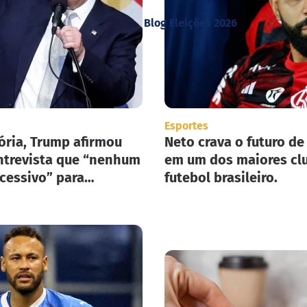
Blog Eleições 2026
Esportes
ória, Trump afirmou
Neto crava o futuro de
trevista que “nenhum
em um dos maiores cl
xcessivo” para
futebol brasileiro.
ar seu plano de
ão em massa nos
nidos.