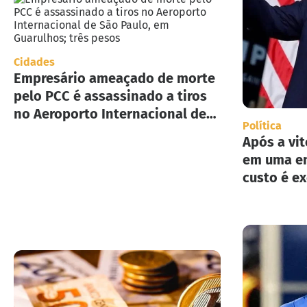
Cidades
Empresário ameaçado de morte
pelo PCC é assassinado a tiros
no Aeroporto Internacional de
Política
São Paulo, em Guarulhos; três
Após a vit
pesos
em uma en
custo é e
implement
deportaç
Estados U