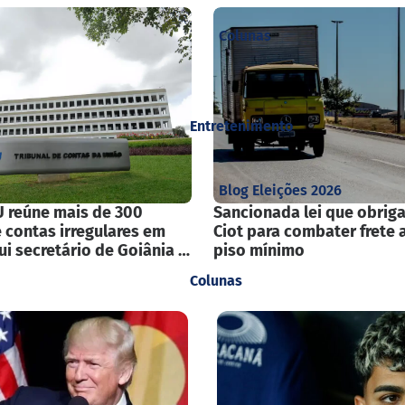
Colunas
Entretenimento
Blog Eleições 2026
U reúne mais de 300
Sancionada lei que obrig
e contas irregulares em
Ciot para combater frete 
ui secretário de Goiânia e
piso mínimo
s
Colunas