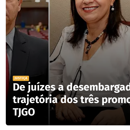
JUSTIÇA
De juízes a desembargad
trajetória dos três prom
TJGO