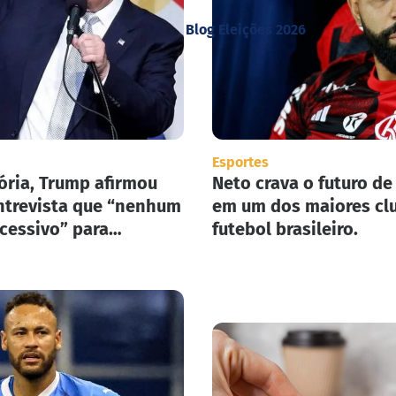
Blog Eleições 2026
Esportes
ória, Trump afirmou
Neto crava o futuro de
trevista que “nenhum
em um dos maiores cl
xcessivo” para
futebol brasileiro.
ar seu plano de
ão em massa nos
nidos.