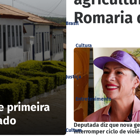
Romaria 
Brasil
Cultura
Justiça
Entretenimento
e primeira
bado
Deputada diz que nova g
Cultura
interromper ciclo de violê