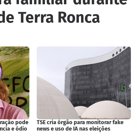
de Terra Ronca
eração pode
TSE cria órgão para monitorar fake
ncia e ódio
news e uso de IA nas eleições