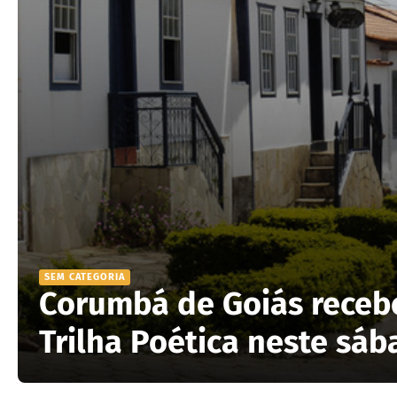
SEM CATEGORIA
Corumbá de Goiás receb
Trilha Poética neste sá