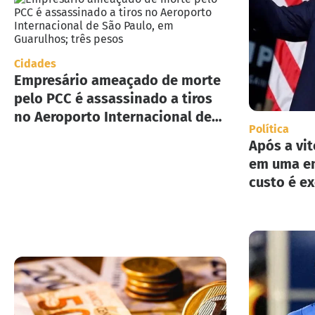
Cidades
Empresário ameaçado de morte
pelo PCC é assassinado a tiros
no Aeroporto Internacional de
Política
São Paulo, em Guarulhos; três
Após a vit
pesos
em uma en
custo é e
implement
deportaç
Estados U