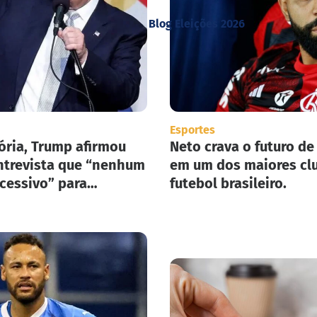
Blog Eleições 2026
Esportes
ória, Trump afirmou
Neto crava o futuro de
trevista que “nenhum
em um dos maiores cl
xcessivo” para
futebol brasileiro.
ar seu plano de
ão em massa nos
nidos.