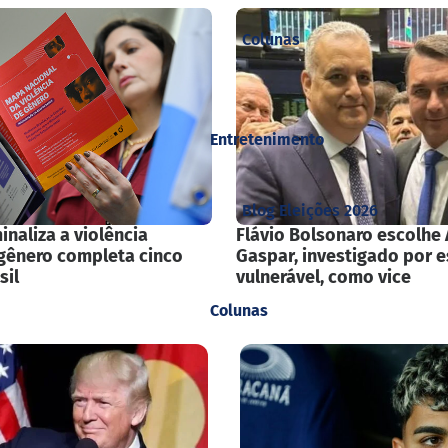
Colunas
Entretenimento
Blog Eleições 2026
inaliza a violência
Flávio Bolsonaro escolhe 
 gênero completa cinco
Gaspar, investigado por 
sil
vulnerável, como vice
Colunas