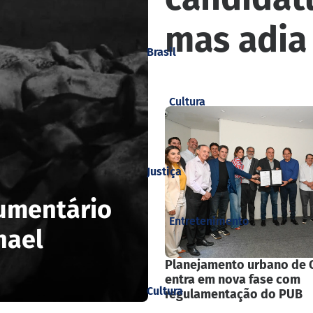
mas adia
Brasil
Cultura
Justiça
cumentário
Entretenimento
hael
Planejamento urbano de 
entra em nova fase com
Cultura
regulamentação do PUB