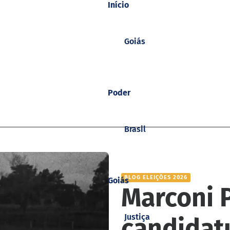
Início
Goiás
Poder
Brasil
BLOG ELEIÇÕES 2026
Goiás
Marconi P
Justiça
candidat