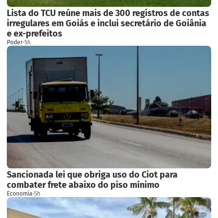
Lista do TCU reúne mais de 300 registros de contas
irregulares em Goiás e inclui secretário de Goiânia
e ex-prefeitos
Poder
·
5h
Sancionada lei que obriga uso do Ciot para
combater frete abaixo do piso mínimo
Economia
·
5h