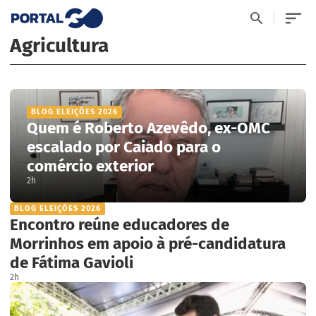
Agricultura
BLOG ELEIÇÕES 2026
Quem é Roberto Azevêdo, ex-OMC
escalado por Caiado para o
comércio exterior
2h
BLOG ELEIÇÕES 2026
Encontro reúne educadores de
Morrinhos em apoio à pré-candidatura
de Fátima Gavioli
2h