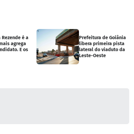
a Rezende é a
Prefeitura de Goiânia
 mais agrega
libera primeira pista
ndidato. E os
lateral do viaduto da
Leste-Oeste