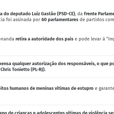
ia do deputado Luiz Gastão (PSD-CE)
, da
Frente Parlame
cia foi assinada por
60 parlamentares
de partidos co
Conanda
retira a autoridade dos pais
e pode levar à “im
pensa qualquer autorização dos responsáveis, o que p
a
Chris Tonietto (PL-RJ)
.
eitos humanos de meninas vítimas de estupro
e garant
ano de crianças e adolescentes vítimas de violência se