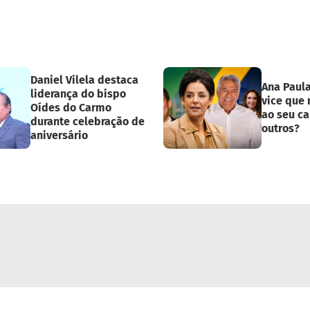
Daniel Vilela destaca
Ana Paul
liderança do bispo
vice que
Oídes do Carmo
ao seu ca
durante celebração de
outros?
aniversário