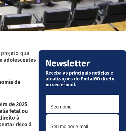
 projeto que
 e adolescentes
Newsletter
Receba as principais notícias e
atualizações do PortalGO direto
nomia de
no seu e-mail.
Seu nome
eiro de 2025
,
lia fetal ou
Seu melhor e-mail
direito à
sentar risco à