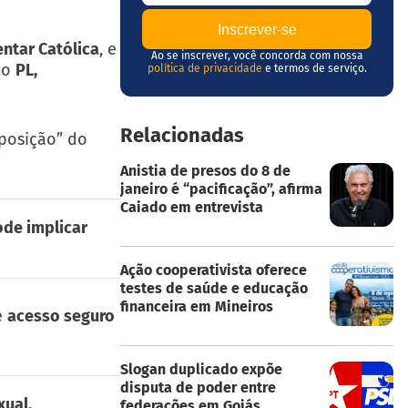
ntar Católica
, e
Ao se inscrever, você concorda com nossa
mo
PL,
política de privacidade
e termos de serviço.
Relacionadas
posição” do
Anistia de presos do 8 de
janeiro é “pacificação”, afirma
Caiado em entrevista
ode implicar
Ação cooperativista oferece
testes de saúde e educação
financeira em Mineiros
e
acesso seguro
Slogan duplicado expõe
disputa de poder entre
xual,
federações em Goiás