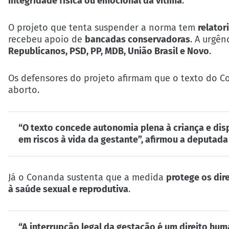
integridade física ou emocional da vítima
.
O projeto que tenta suspender a norma tem
relator
recebeu apoio de
bancadas conservadoras
. A urgên
Republicanos, PSD, PP, MDB, União Brasil e Novo
.
Os defensores do projeto afirmam que o texto do 
aborto.
“O texto concede autonomia plena à criança e dis
em riscos à vida da gestante”, afirmou a deputad
Já o Conanda sustenta que a medida
protege os dir
à saúde sexual e reprodutiva
.
“A interrupção legal da gestação é um direito hum