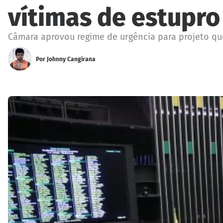
vítimas de estupro
Câmara aprovou regime de urgência para projeto q
Por
Johnny Cangirana