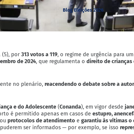
Blog Eleições 2026
 (5), por
313 votos a 119
, o regime de urgência para um
embro de 2024
, que regulamenta o
direito de crianças
ente no plenário,
reacendendo o debate sobre a auto
riança e do Adolescente
(
Conanda
), em vigor desde
jan
aborto é permitido apenas em casos de
estupro, anencefa
hou
protocolos de atendimento
e
garantiu às vítimas o 
puderem ser informados — por exemplo, se isso
repre