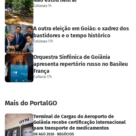
Colunas
·
1h
A outra eleição em Goiás: o xadrez dos
bastidores e o tempo histórico
Colunas
·
17h
Orquestra Sinfônica de Goiânia
apresenta repertório russo no Basileu
França
Cultura
·
17h
Mais do PortalGO
Terminal de Cargas do Aeroporto de
Goiânia recebe certificação internacional
para transporte de medicamentos
08 AGO 2026 · NEGÓCIOS