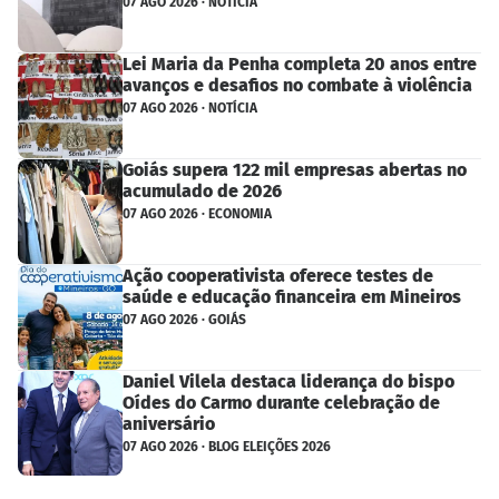
07 AGO 2026 · NOTÍCIA
Lei Maria da Penha completa 20 anos entre
avanços e desafios no combate à violência
07 AGO 2026 · NOTÍCIA
Goiás supera 122 mil empresas abertas no
acumulado de 2026
07 AGO 2026 · ECONOMIA
Ação cooperativista oferece testes de
saúde e educação financeira em Mineiros
07 AGO 2026 · GOIÁS
Daniel Vilela destaca liderança do bispo
Oídes do Carmo durante celebração de
aniversário
07 AGO 2026 · BLOG ELEIÇÕES 2026