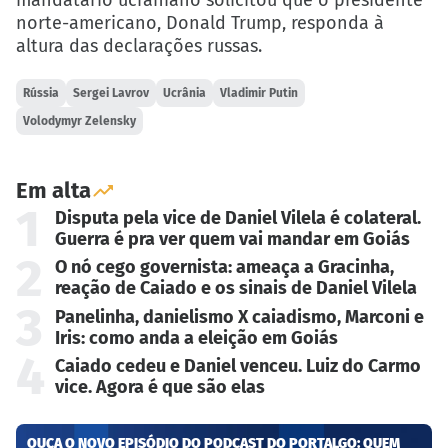
norte-americano, Donald Trump, responda à
altura das declarações russas.
Rússia
Sergei Lavrov
Ucrânia
Vladimir Putin
Volodymyr Zelensky
Em alta
1
Disputa pela vice de Daniel Vilela é colateral.
Guerra é pra ver quem vai mandar em Goiás
2
O nó cego governista: ameaça a Gracinha,
reação de Caiado e os sinais de Daniel Vilela
3
Panelinha, danielismo X caiadismo, Marconi e
Iris: como anda a eleição em Goiás
4
Caiado cedeu e Daniel venceu. Luiz do Carmo
vice. Agora é que são elas
OUÇA O NOVO EPISÓDIO DO PODCAST DO PORTALGO: QUEM