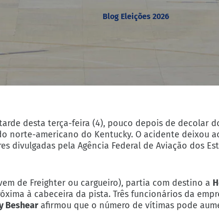
Blog Eleições 2026
rde desta terça-feira (4), pouco depois de decolar 
ado norte-americano do Kentucky. O acidente deixou 
res divulgadas pela Agência Federal de Aviação dos E
vem de Freighter ou cargueiro), partia com destino a
H
róxima à cabeceira da pista. Três funcionários da emp
y Beshear
afirmou que o número de vítimas pode aum