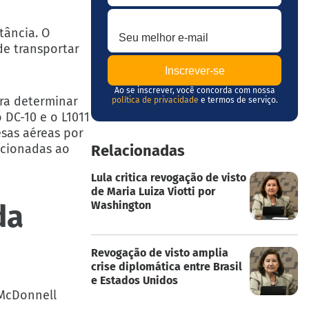
Seu melhor e-mail
stância. O
e transportar
Ao se inscrever, você concorda com nossa
ra determinar
política de privacidade
e termos de serviço.
 DC-10 e o L1011
esas aéreas por
acionadas ao
Relacionadas
Lula critica revogação de visto
de Maria Luiza Viotti por
da
Washington
Revogação de visto amplia
crise diplomática entre Brasil
e Estados Unidos
 McDonnell