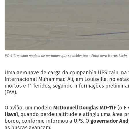
MD-11F, mesmo modelo de aeronave que se acidentou – Foto: Aero Icarus Flickr
Uma aeronave de carga da companhia UPS caiu, na ta
Internacional Muhammad Ali, em Louisville, no est
mortos e 11 feridos, segundo informações prelimina
(FAA).
O avião, um modelo
McDonnell Douglas MD-11F
(o F 
Havaí
, quando perdeu altitude e atingiu uma área p
bordo, conforme informou a UPS. O
governador And
as buscas avançam.