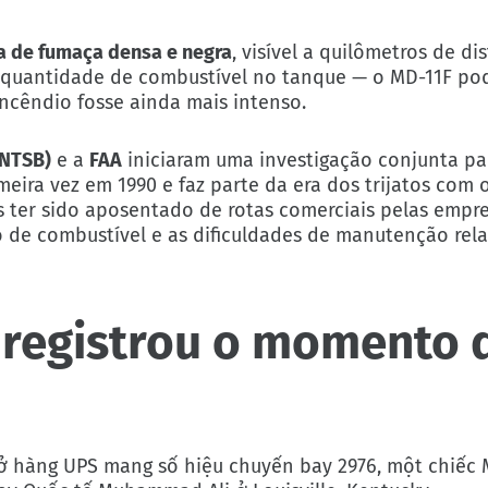
a de fumaça densa e negra
, visível a quilômetros de di
 quantidade de combustível no tanque — o MD-11F pod
incêndio fosse ainda mais intenso.
(NTSB)
e a
FAA
iniciaram uma investigação conjunta pa
eira vez em 1990 e faz parte da era dos trijatos com o
 ter sido aposentado de rotas comerciais pelas empr
 de combustível e as dificuldades de manutenção rel
 registrou o momento 
ở hàng UPS mang số hiệu chuyến bay 2976, một chiếc