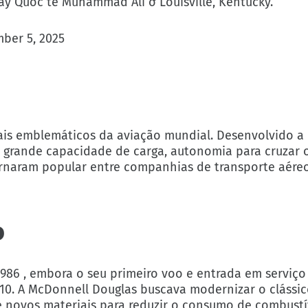
bay Quốc tế Muhammad Ali ở Louisville, Kentucky.
ber 5, 2025
is emblemáticos da aviação mundial. Desenvolvido a 
r grande capacidade de carga, autonomia para cruzar
rnaram popular entre companhias de transporte aére
o
986 , embora o seu primeiro voo e entrada em serviç
0. A McDonnell Douglas buscava modernizar o clássico
e novos materiais para reduzir o consumo de combustí