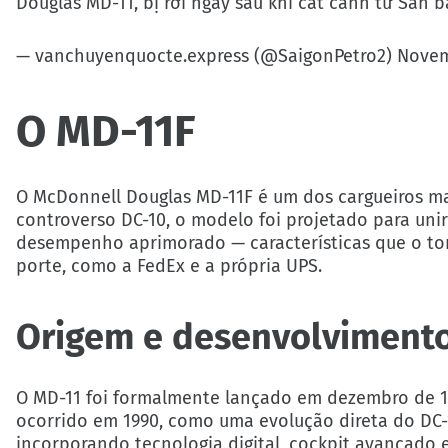
Douglas MD-11, bị rơi ngay sau khi cất cánh từ Sân 
— vanchuyenquocte.express (@SaigonPetro2)
Novem
O MD-11F
O McDonnell Douglas MD-11F é um dos cargueiros ma
controverso DC-10, o modelo foi projetado para uni
desempenho aprimorado — características que o to
porte, como a FedEx e a própria UPS.
Origem e desenvolviment
O MD-11 foi formalmente lançado em dezembro de 1
ocorrido em 1990, como uma evolução direta do DC-1
incorporando tecnologia digital, cockpit avançado 