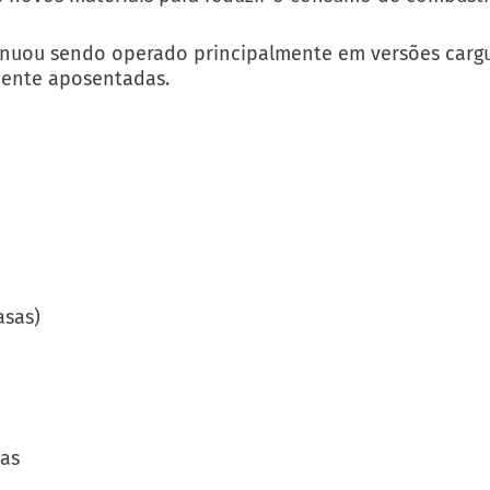
inuou sendo operado principalmente em versões cargu
mente aposentadas.
asas)
das