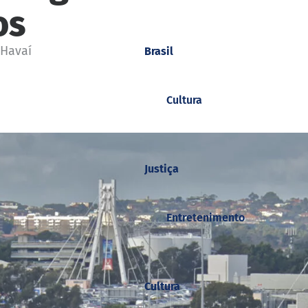
os
 Havaí
Brasil
Cultura
Justiça
Entretenimento
Cultura