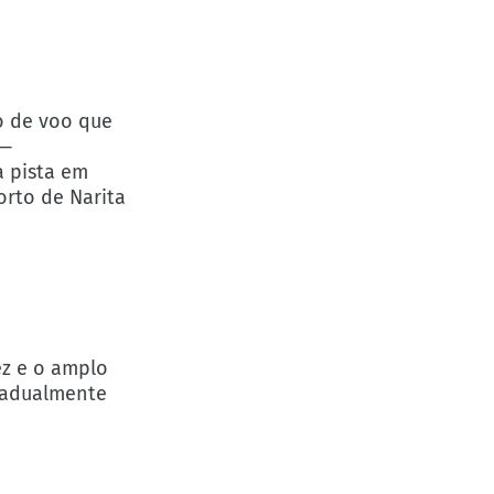
o de voo que
 —
a pista em
orto de Narita
ez e o amplo
gradualmente