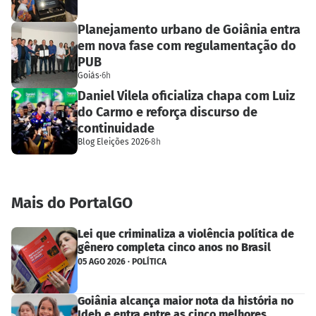
Planejamento urbano de Goiânia entra
em nova fase com regulamentação do
PUB
Goiás
·
6h
Daniel Vilela oficializa chapa com Luiz
do Carmo e reforça discurso de
continuidade
Blog Eleições 2026
·
8h
Mais do PortalGO
Lei que criminaliza a violência política de
gênero completa cinco anos no Brasil
05 AGO 2026 · POLÍTICA
Goiânia alcança maior nota da história no
Ideb e entra entre as cinco melhores