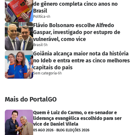
de gênero completa cinco anos no
Brasil
Política
·
4h
Flávio Bolsonaro escolhe Alfredo
Gaspar, investigado por estupro de
vulnerável, como vice
Brasil
·
5h
Goiânia alcança maior nota da história
no Ideb e entra entre as cinco melhores
capitais do país
Sem categoria
·
6h
Mais do PortalGO
Quem é Luiz do Carmo, o ex-senador e
liderança evangélica escolhido para ser
vice de Daniel Vilela
05 AGO 2026 · BLOG ELEIÇÕES 2026